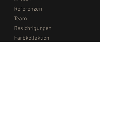
Referenzen
Team
Besichtigungen
Farbkollektion
Laserkollektion
Downloads
Öffnungszeiten
Impressum
Datenschutz
Kontakt
Fust AG, Woodcoat
St. Gallerstrasse 51
CH-9500 Wil SG