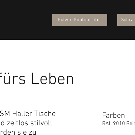
Pulver-Konfigurator
Schra
 fürs Leben
SM Haller Tische
Farben
 zeitlos stilvoll
RAL 9010 Rei
rden sie zu