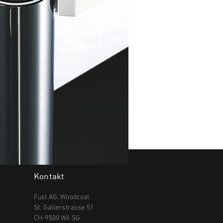
Kontakt
Fust AG, Woodcoat
St. Gallerstrasse 51
CH-9500 Wil SG