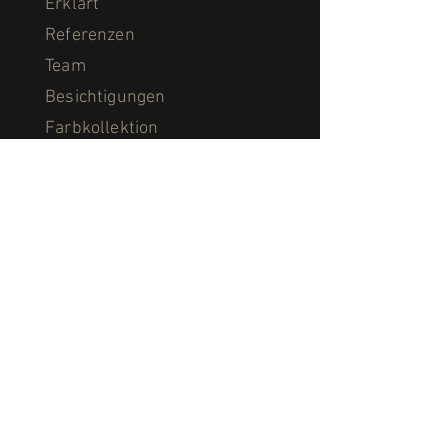
Erklärt
Referenzen
Team
Besichtigungen
Farbkollektion
Laserkollektion
Downloads
Öffnungszeiten
Impressum
Datenschutz
Kontakt
Fust AG, Woodcoat
St. Gallerstrasse 51
CH-9500 Wil SG