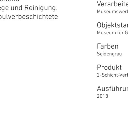
Verarbeit
ege und Reinigung.
Museumswerk
pulverbeschichtete
Objektsta
Museum für G
Farben
Seidengrau
Produkt
2-Schicht-Ve
Ausführu
2018