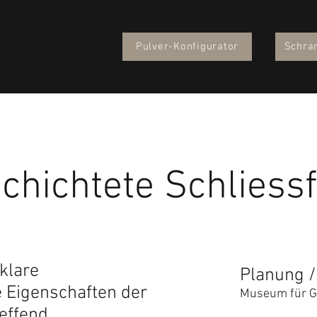
Pulver-Konfigurator
Schra
chichtete Schliess
klare
Planung /
 Eigenschaften der
Museum für G
effend