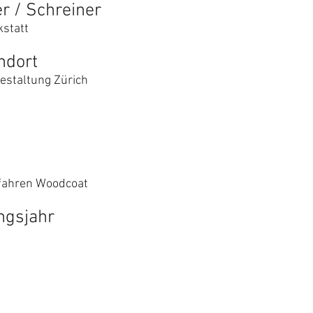
er / Schreiner
statt
ndort
estaltung Zürich
rfahren Woodcoat
ngsjahr