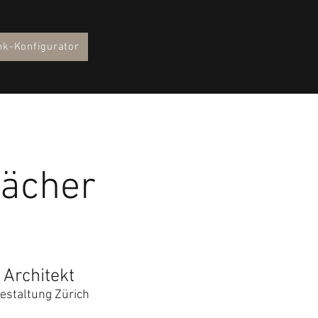
nk-Konfigurator
fächer
 Architekt
estaltung Zürich