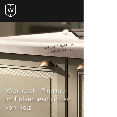
Korpus & Schrank
konfigurieren
Woodcoat - Pioniere
im Pulverbeschichten
von Holz