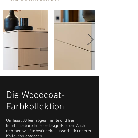
Die Woodcoat-
Farbkollektion
Umfasst 30 fein abgestimmte und frei
kombinierbare Interiordesign-Farben. Auch
nehmen wir Farbwünsche ausserhalb unserer
Kollektion entgegen.